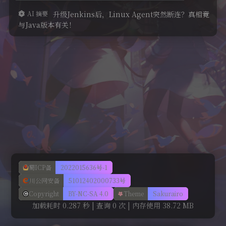
AI 摘要
升级Jenkins后，Linux Agent突然断连？真相竟
开发记录
与Java版本有关！
美化
蜀ICP备
2022015636号-1
川公网安备
51012402000733号
Copyright
BY-NC-SA 4.0
Theme
Sakurairo
加载耗时 0.287 秒 | 查询 0 次 | 内存使用 38.72 MB