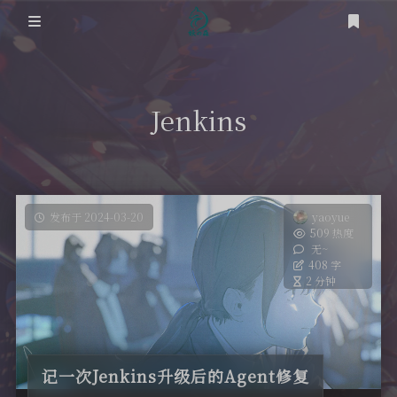
登录
首页
Jenkins
笔记
网络
道友
时光轴
虚拟化
发布于 2024-03-20
yaoyue
509 热度
关于
无~
踩坑之路
408 字
2 分钟
RSS
SEO
OS
记一次Jenkins升级后的Agent修复
工具类