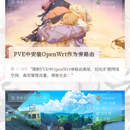
发布于 2022-12-28
yaoyue
410 热度
无~
1521 字
7 分钟
PVE中安装OpenWrt作为旁路由
AI 摘要
"探索PVE中OpenWrt旁路由奥秘，轻松扩展网络
空间，高效管理流量，揭秘在此！"
发布于 2022-07-18
yaoyue
344 热度
无~
559 字
3 分钟