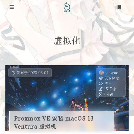
登录
首页
虚拟化
笔记
网络
道友
时光轴
虚拟化
发布于 2023-05-04
yaoyue
576 热度
关于
无~
踩坑之路
1517 字
7 分钟
RSS
SEO
OS
Proxmox VE 安装 macOS 13
Ventura 虚拟机
工具类