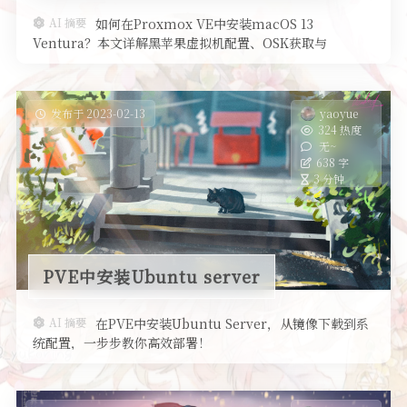
AI 摘要
如何在Proxmox VE中安装macOS 13
开发记录
Ventura？本文详解黑苹果虚拟机配置、OSK获取与
OpenCore设置，助你轻松实现！
美化
发布于 2023-02-13
yaoyue
324 热度
无~
638 字
3 分钟
PVE中安装Ubuntu server
AI 摘要
在PVE中安装Ubuntu Server，从镜像下载到系
统配置，一步步教你高效部署！