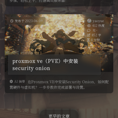
步骤，轻松上手，打造高效服务器！
发布于 2023-06-09
yaoyue
412 热度
无~
852 字
4 分钟
proxmox ve（PVE）中安装
security onion
AI 摘要
在Proxmox VE中安装Security Onion，如何配
置硬件与虚拟机？一步步教你完成部署与设置。
更早的文章