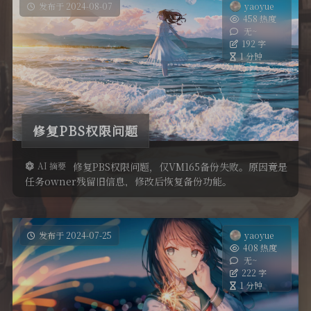
发布于 2024-08-07
yaoyue
458 热度
无~
192 字
1 分钟
修复PBS权限问题
AI 摘要
修复PBS权限问题，仅VM165备份失败。原因竟是
任务owner残留旧信息，修改后恢复备份功能。
发布于 2024-07-25
yaoyue
408 热度
无~
222 字
1 分钟