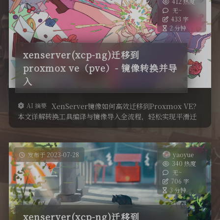
412 热度
无~
433 字
2 分钟
xenserver(xcp-ng)迁移到
proxmox ve（pve）- 镜像转换并导
入
AI 摘要
XenServer镜像如何高效迁移到Proxmox VE？
本文详解转换工具编译与镜像导入全流程，轻松实现平滑迁
移。
发布于 2023-07-28
yaoyue
340 热度
无~
706 字
3 分钟
xenserver(xcp-ng)迁移到