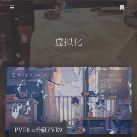
登录
首页
虚拟化
笔记
网络
道友
时光轴
虚拟化
发布于 2026-02-03
yaoyue
596 热度
关于
无~
踩坑之路
728 字
3 分钟
RSS
SEO
OS
PVE8.x升级PVE9
工具类