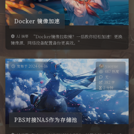
Docker 镜像加速
AI 摘要
“Docker镜像拉取慢？一招教你轻松加速！更换
镜像源，网络设备配置备份更高效。”
发布于 2024-04-16
yaoyue
487 热度
无~
382 字
2 分钟
PBS对接NAS作为存储池