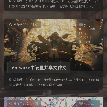
AI 摘要
引言：如何将NAS接入PBS，扩展存储空间？一步
步教你配置NFS挂载与永久挂载，轻松实现多虚拟机备份。
发布于 2024-04-01
yaoyue
347 热度
无~
309 字
1 分钟
Vmware中设置共享文件夹
AI 摘要
在Ubuntu中设置VMware共享文件夹时，如何解
决挂载失败问题？一键搞定自动挂载！
发布于 2023-07-31
yaoyue