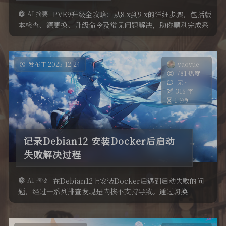
AI 摘要
PVE9升级全攻略：从8.x到9.x的详细步骤，包括版
开发记录
本检查、源更换、升级命令及常见问题解决，助你顺利完成系
统升级，体验新版本带来的性能提升。
美化
发布于 2025-12-24
yaoyue
781 热度
无~
316 字
1 分钟
记录Debian12 安装Docker后启动
失败解决过程
AI 摘要
在Debian12上安装Docker后遇到启动失败的问
题，经过一系列排查发现是内核不支持导致。通过切换
iptables和ip6tables后端，并完整升级系统，最终成功解决
了问题。本文记录了这一过程中的关键步骤和解决方法