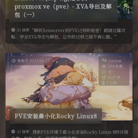
proxmox ve（pve）- XVA导出及解
包（一）
AI 摘要
"解锁Xenserver到PVE迁移的秘密！跟随这篇攻
略，学会XVA导出与解包，让你的迁移之路不再心酸。"
发布于 2023-06-27
yaoyue
394 热度
无~
1029 字
5 分钟
PVE安装最小化Rocky Linux8
AI 摘要
探索PVE环境下最小化安装Rocky Linux 8的详细