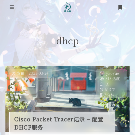
登录
首页
dhcp
笔记
网络
道友
时光轴
虚拟化
发布于 2023-03-24
yaoyue
318 热度
关于
无~
踩坑之路
513 字
2 分钟
RSS
SEO
OS
Cisco Packet Tracer记录 – 配置
DHCP服务
工具类