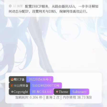
AI 摘要
配置DHCP服务，从路由器到ASA，一步步详解如
开发记录
何动态分配IP、设置网关与DNS，保障网络高效运行。
美化
蜀ICP备
2022015636号-1
川公网安备
51012402000733号
Copyright
BY-NC-SA 4.0
Theme
Sakurairo
加载耗时 0.306 秒 | 查询 2 次 | 内存使用 38.73 MB