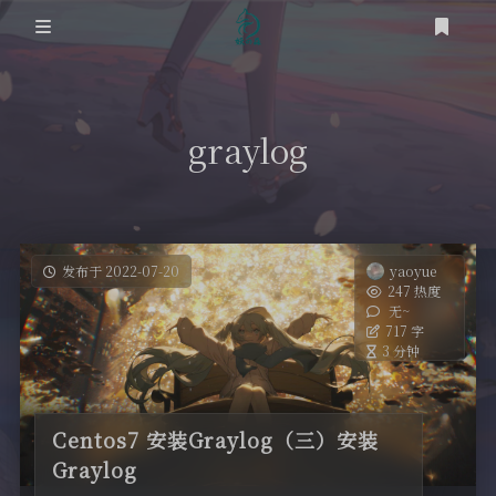
登录
首页
graylog
笔记
网络
道友
时光轴
虚拟化
发布于 2022-07-20
yaoyue
247 热度
关于
无~
踩坑之路
717 字
3 分钟
RSS
SEO
OS
Centos7 安装Graylog（三）安装
Graylog
工具类