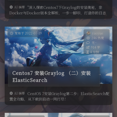
AI 摘要
"深入探索Centos7下Graylog的安装奥秘，非
开发记录
Docker与Docker版本全解析，一步一脚印，打造你的日志
分析利器。"
美化
发布于 2022-07-19
yaoyue
246 热度
无~
914 字
4 分钟
Centos7 安装Graylog （二）安装
ElasticSearch
AI 摘要
CentOS 7安装Graylog第二步：ElasticSearch配
置全攻略，从下载到启动一网打尽！