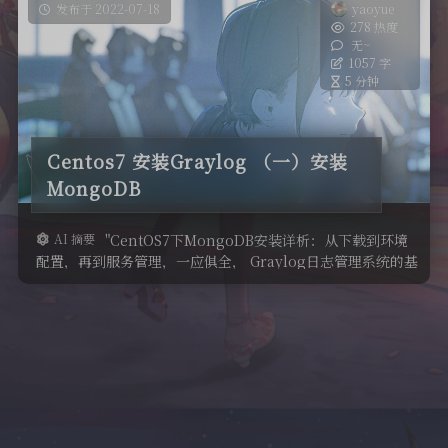
发布于 2022-07-18
yaoyue
278 热度
无~
1057 字
5 分钟
Centos7 安装Graylog （一）安装
MongoDB
AI 摘要
"CentOS7下MongoDB安装详析：从下载到环境
配置，再到服务管理，一应俱全， Graylog日志管理系统的基
石，轻松搭建！"