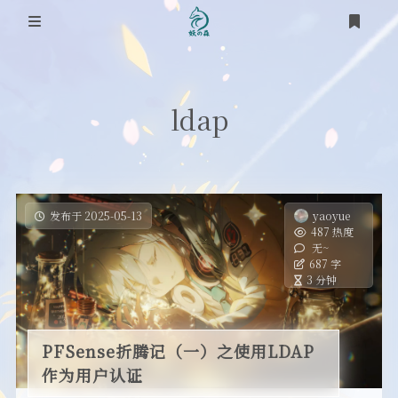
登录
首页
ldap
笔记
网络
道友
时光轴
虚拟化
发布于 2025-05-13
yaoyue
487 热度
关于
无~
踩坑之路
687 字
3 分钟
RSS
SEO
OS
PFSense折腾记（一）之使用LDAP
作为用户认证
工具类