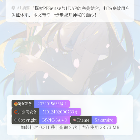
AI 摘要
"探索PFSense与LDAP的完美结合，打造高效用户
开发记录
认证体系，本文带你一步步揭开神秘的面纱！"
美化
蜀ICP备
2022015636号-1
川公网安备
51012402000733号
Copyright
BY-NC-SA 4.0
Theme
Sakurairo
加载耗时 0.311 秒 | 查询 2 次 | 内存使用 38.73 MB