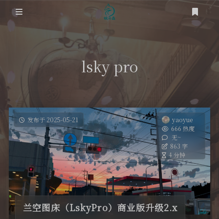
登录
首页
lsky pro
笔记
网络
道友
时光轴
虚拟化
发布于 2025-05-21
yaoyue
666 热度
关于
无~
踩坑之路
863 字
4 分钟
RSS
SEO
OS
兰空图床（LskyPro）商业版升级2.x
工具类