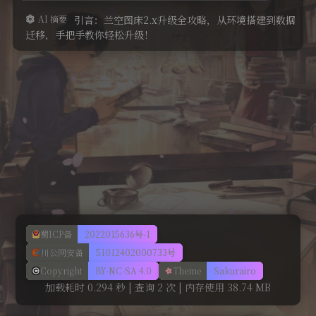
AI 摘要
引言：兰空图床2.x升级全攻略，从环境搭建到数据
开发记录
迁移，手把手教你轻松升级！
美化
蜀ICP备
2022015636号-1
川公网安备
51012402000733号
Copyright
BY-NC-SA 4.0
Theme
Sakurairo
加载耗时 0.294 秒 | 查询 2 次 | 内存使用 38.74 MB