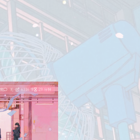
热度
无~
6316 字
29 分钟