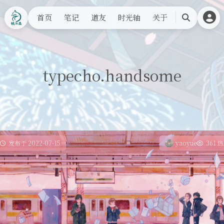
首页
笔记
道友
时光轴
关于
搜
索
typecho.handsome
发布于 2022-07-15
yaoyue
361 