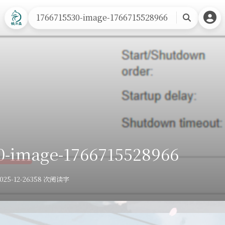
首页
笔记
道友
时光轴
关于
1766715530-image-1766715528966
搜
索
0-image-1766715528966
25-12-26
358 次阅读
字