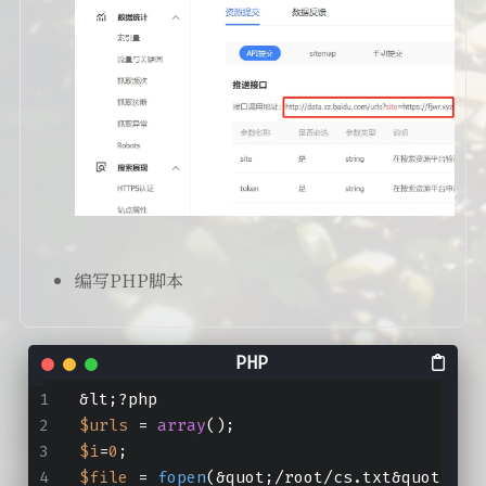
编写PHP脚本
&lt;?php
$urls
 = 
array
();
$i
=
0
;
$file
 = 
fopen
(&quot;/root/cs.txt&quot;, &