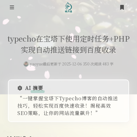
登录
首页
typecho在宝塔下使用定时任务+PHP
笔记
实现自动推送链接到百度收录
网络
道友
yaoyue
最后更新于 2025-12-06 350 次阅读 483 字
时光轴
虚拟化
关于
踩坑之路
AI 摘要
RSS
“一键掌握宝塔下Typecho博客的自动推送
SEO
技巧，轻松实现百度快速收录！揭秘高效
SEO策略，让你的网站流量飙升！”
OS
工具类