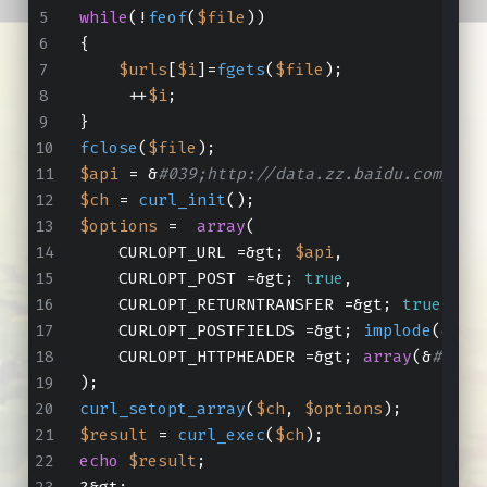
while
(!
feof
(
$file
))
{
$urls
[
$i
]=
fgets
(
$file
);
     ++
$i
;
}
fclose
(
$file
);
$api
 = &
#039;http://data.zz.baidu.com/url
$ch
 = 
curl_init
();
$options
 =  
array
(
    CURLOPT_URL =&gt; 
$api
,
    CURLOPT_POST =&gt; 
true
,
    CURLOPT_RETURNTRANSFER =&gt; 
true
,
    CURLOPT_POSTFIELDS =&gt; 
implode
(&quo
    CURLOPT_HTTPHEADER =&gt; 
array
(&
#039;
);
curl_setopt_array
(
$ch
, 
$options
);
$result
 = 
curl_exec
(
$ch
);
echo
$result
;
?&gt;