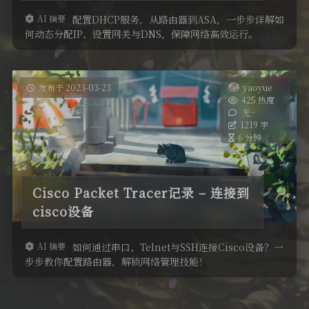
AI 摘要
配置DHCP服务，从路由器到ASA，一步步详解如
开发记录
何动态分配IP、设置网关与DNS，保障网络高效运行。
美化
发布于 2023-03-23
yaoyue
425 热度
无~
1219 字
6 分钟
Cisco Packet Tracer记录 – 连接到
cisco设备
AI 摘要
如何通过串口、Telnet与SSH连接Cisco设备？一
步步教你配置路由器，解锁网络管理技能！