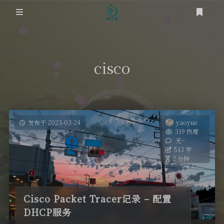
登录
首页
cisco
笔记
网络
道友
时光轴
虚拟化
发布于 2023-03-24
yaoyue
319 热度
关于
无~
踩坑之路
513 字
2 分钟
RSS
SEO
OS
Cisco Packet Tracer记录 – 配置
DHCP服务
工具类